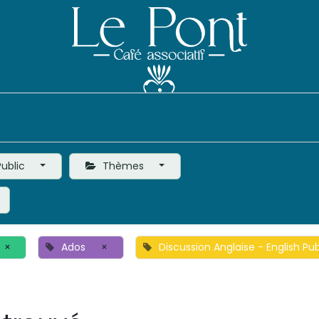
Événements
Le Café
Vie de l'Association
ublic
Thèmes
×
Ados
×
Discussion Anglaise - English Pu