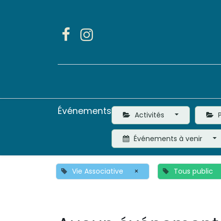
Accueil
Activités
Événements
Activités
P
Événements à venir
Vie Associative
×
Tous public