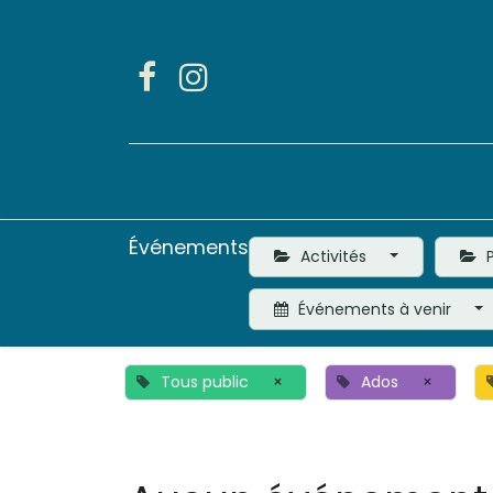
Accueil
Activités
Événements
Activités
P
Événements à venir
Tous public
×
Ados
×