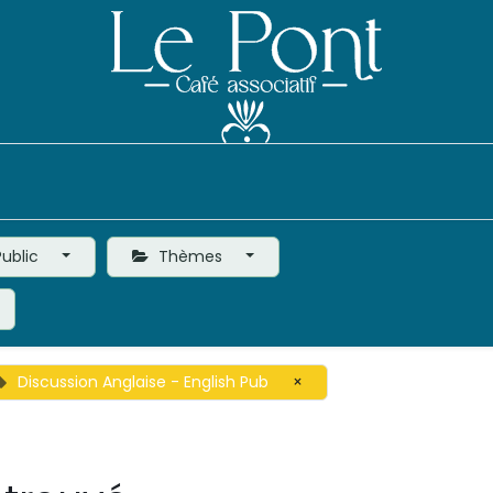
Événements
Le Café
Vie de l'Association
ublic
Thèmes
Discussion Anglaise - English Pub
×