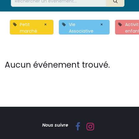
Petit
×
Vie
×
Activi
marché
Associative
enfan
Aucun événement trouvé.
Nous suivre