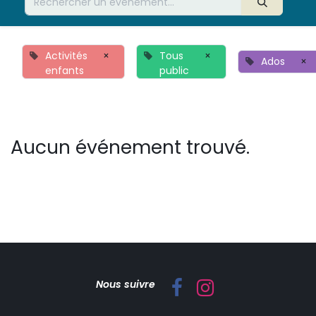
Activités
×
Tous
×
Ados
×
enfants
public
Aucun événement trouvé.
Nous suivre