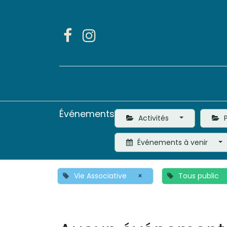
Accueil
Activités
Événements
Activités
P
Événements à venir
Vie Associative
×
Tous public