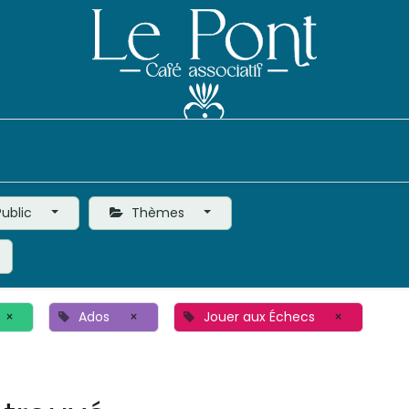
Événements
Le Café
Vie de l'Association
ublic
Thèmes
×
Ados
×
Jouer aux Échecs
×