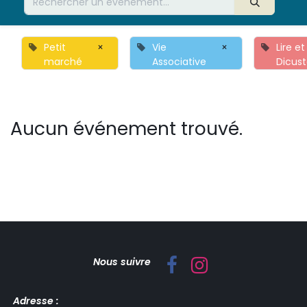
Petit
×
Vie
×
Lire et
marché
Associative
Dicust
Aucun événement trouvé.
Nous suivre
Adresse :