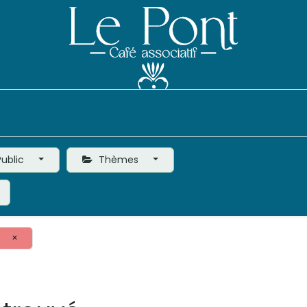
Événements
Le Café
Vie de l'Association
ublic
Thèmes
×