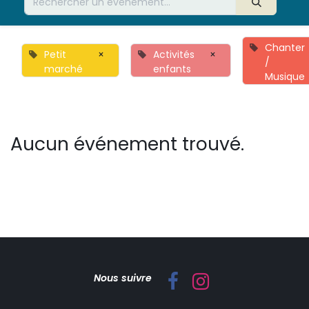
Chanter
Petit
×
Activités
×
/
marché
enfants
Musique
Aucun événement trouvé.
Nous suivre