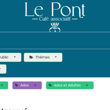
Événements
Le Café
Vie de l'Association
ublic
Thèmes
×
Ados
×
Ados et Adultes
×