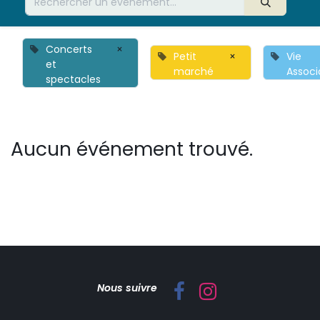
Concerts
×
Petit
×
Vie
et
marché
Associ
spectacles
Aucun événement trouvé.
Nous suivre