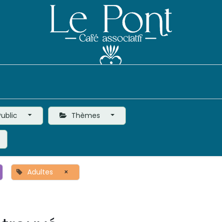
Événements
Le Café
Vie de l'Association
ublic
Thèmes
Adultes
×