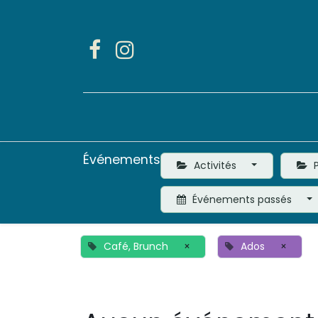
Accueil
Activités
Événements
Activités
P
Événements passés
Café, Brunch
×
Ados
×