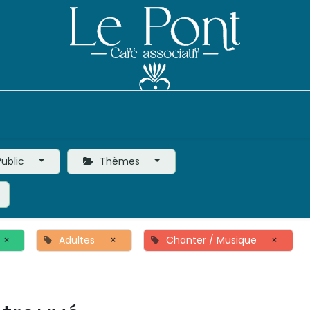
Événements
Le Café
Vie de l'Association
ublic
Thèmes
×
Adultes
×
Chanter / Musique
×