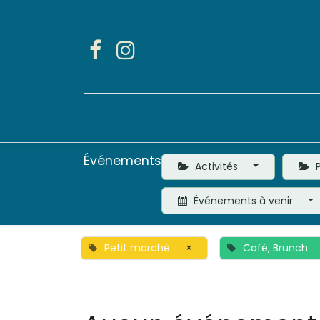
Accueil
Activités
Événements
Activités
P
Événements à venir
Petit marché
×
Café, Brunch