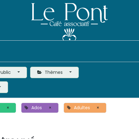
Événements
Le Café
Vie de l'Association
ublic
Thèmes
×
Ados
×
Adultes
×