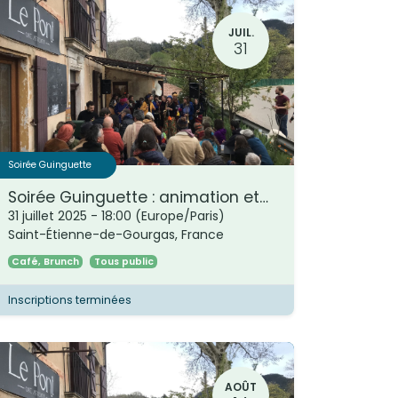
JUIL.
31
Soirée Guinguette
Soirée Guinguette : animation et petite restauration
e
31 juillet 2025
-
18:00
(
Europe/Paris
)
Saint-Étienne-de-Gourgas
,
France
Café, Brunch
Tous public
Inscriptions terminées
AOÛT