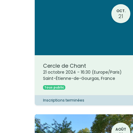
OCT.
21
Cercle de Chant
Comment pouvez-vous nous aider ?
21 octobre 2024
-
16:30
(
Europe/Paris
)
Contactez-nous par email, téléphon
Saint-Étienne-de-Gourgas
,
France
ou en venant au café pour nous
Tous public
rencontrer
Inscriptions terminées
mail : contact@lepont34.fr​​​​​​
AOÛT