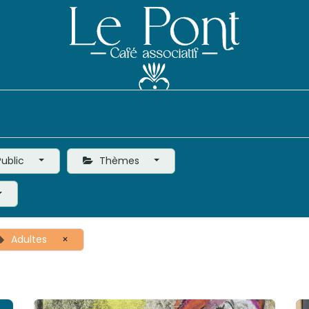
Événements
Le Café
Vie de l'Association
ublic
Thèmes
Adultes
×