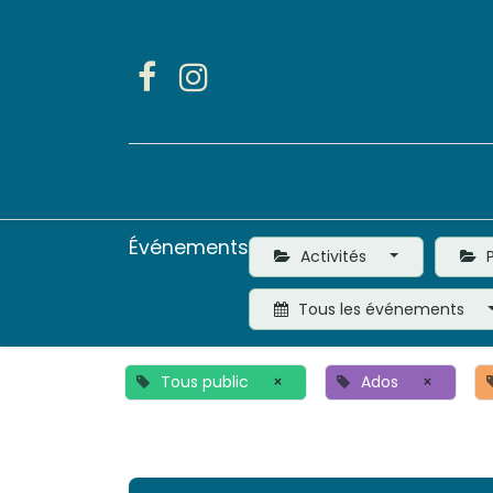
Accueil
Activités
Événements
Activités
P
Tous les événements
Tous public
×
Ados
×