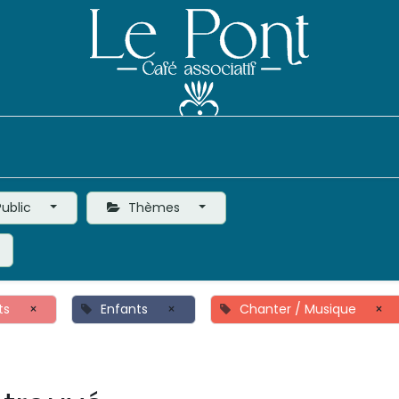
Événements
Le Café
Vie de l'Association
ublic
Thèmes
ts
×
Enfants
×
Chanter / Musique
×