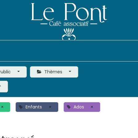
Événements
Le Café
Vie de l'Association
ublic
Thèmes
×
Enfants
×
Ados
×