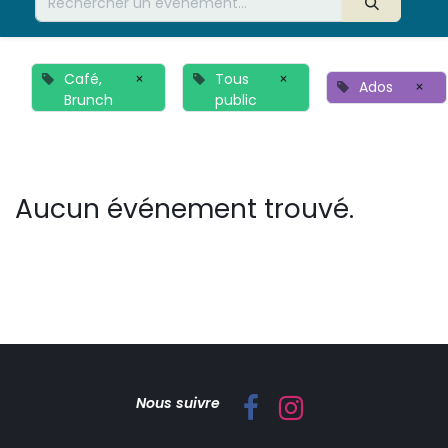
Café,
×
Tous
×
Ados
×
Brunch
public
Aucun événement trouvé.
Nous suivre