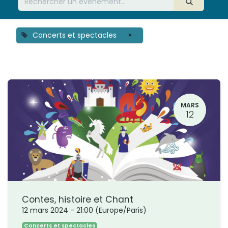
Concerts et spectacles
×
MARS
12
Contes, histoire et Chant
12 mars 2024
-
21:00
(
Europe/Paris
)
Concerts et spectacles