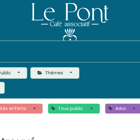
Événements
Le Café
Vie de l'Association
ublic
Thèmes
vités enfants
×
Tous public
×
Ados
×