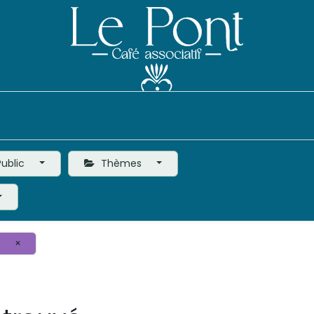
Événements
Le Café
Vie de l'Association
ublic
Thèmes
×