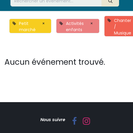
Chanter
Petit
×
Activités
×
/
marché
enfants
Musique
Aucun événement trouvé.
Nous suivre