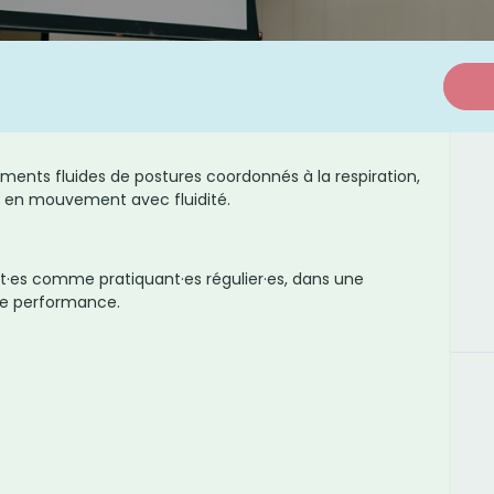
ents fluides de postures coordonnés à la respiration,
re en mouvement avec fluidité.
Adresse :
Nous suivr
nt·es comme pratiquant·es régulier·es, dans une
e,
839 Route Royale, 34700,
de performance.
Saint-Étienne de Gourgas
+33 (0)6 10 43 30 73