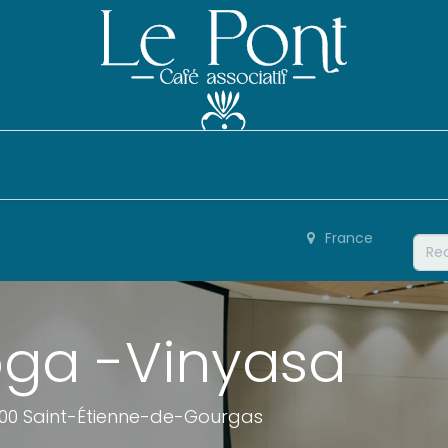
Événements
Le Café
Vie de l'Association
France
oga -Vinyasa
4700 Saint-Étienne-de-Gourgas