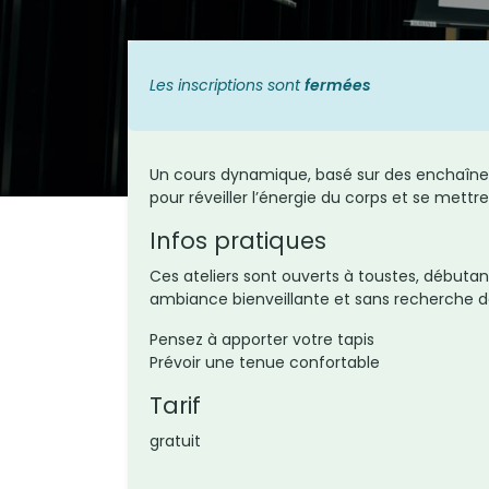
Les inscriptions sont
fermées
Un cours dynamique, basé sur des enchaînem
pour réveiller l’énergie du corps et se mett
Infos pratiques
Comment pouvez-vous nous aider ?
Ces ateliers sont ouverts à toustes, débuta
Contactez-nous par email, téléphon
ambiance bienveillante et sans recherche 
ou en venant au café pour nous
rencontrer
Pensez à apporter votre tapis
Prévoir une tenue confortable
mail : contact@lepont34.fr​​​​​​
Tarif
gratuit